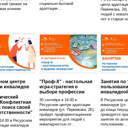
социально-бытовой
ский тренинг на
центр адаптаци
адаптации....
вая осенних
Пермякова, 2б)
.
людей с инвали
лет и старше на
ном центре
"Проф-X" - настольная
Занятия по 
и инвалидов
игра-стратегия о
пользован
выборе профессии
инвалидной
ический
30 сентября в 14.00 в
В Ресурсном це
"Конфликтная
Ресурсном центре адаптации
инвалидов (ул.
: поиск своей
инвалидов (ул. Пермякова, 2Б)
до конца текущ
етственности"
пройдет профориентационное
проводятся пра
мероприятие для людей с
занятия по акт
 14.00 в Ресурсном
инвалидностью от...
пользованию...
тации инвалидов