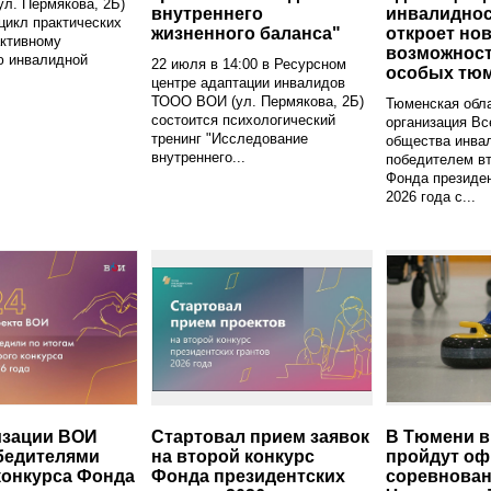
ул. Пермякова, 2Б)
внутреннего
инвалидно
цикл практических
жизненного баланса"
откроет но
активному
возможност
ю инвалидной
22 июля в 14:00 в Ресурсном
особых тю
центре адаптации инвалидов
ТООО ВОИ (ул. Пермякова, 2Б)
Тюменская обл
состоится психологический
организация Вс
тренинг "Исследование
общества инва
внутреннего...
победителем вт
Фонда президен
2026 года с...
изации ВОИ
Стартовал прием заявок
В Тюмени 
бедителями
на второй конкурс
пройдут о
конкурса Фонда
Фонда президентских
соревнован