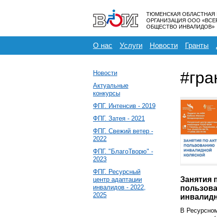
ТЮМЕНСКАЯ ОБЛАСТНАЯ
ОРГАНИЗАЦИЯ ООО «ВС
ОБЩЕСТВО ИНВАЛИДОВ»
О нас
Услуги
Новости
Гранты
#гра
Новости
Актуальные
конкурсы
ФПГ. Интенсив - 2019
ФПГ. Затея - 2021
ФПГ. Свежий ветер -
2022
ФПГ. "БлагоТворю" -
2023
ФПГ. Ресурсный
Занятия 
центр адаптации
инвалидов - 2022,
пользов
2025
инвалидн
В Ресурсном