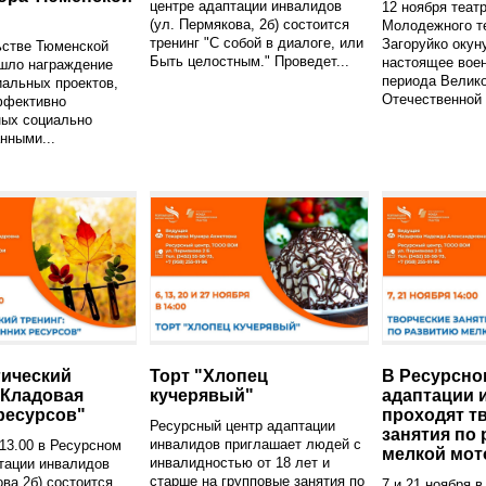
центре адаптации инвалидов
12 ноября теат
(ул. Пермякова, 2б) состоится
Молодежного те
тренинг "С собой в диалоге, или
Загоруйко окун
ьстве Тюменской
Быть целостным." Проведет...
настоящее вое
ошло награждение
периода Велик
альных проектов,
Отечественной 
ффективно
ных социально
нными...
ический
Торт "Хлопец
В Ресурсно
"Кладовая
кучерявый"
адаптации 
ресурсов"
проходят т
Ресурсный центр адаптации
занятия по
инвалидов приглашает людей с
 13.00 в Ресурсном
мелкой мот
инвалидностью от 18 лет и
тации инвалидов
старше на групповые занятия по
ова 2б) состоится
7 и 21 ноября 