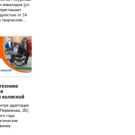
и инвалидов (ул.
 приглашает
дностью от 14
 творческие...
технике
ия
 коляской
нтре адаптации
 Пермякова, 2Б)
его года
ктические
ивному