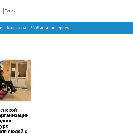
о
Контакты
Мобильная версия
енской
организации
одное
курс
для людей с