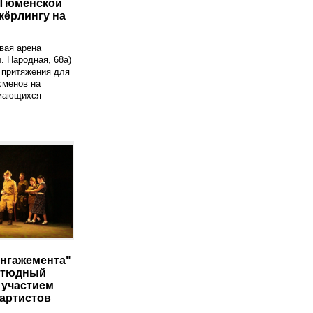
 Тюменской
кёрлингу на
вая арена
. Народная, 68а)
 притяжения для
сменов на
имающихся
Ангажемента"
этюдный
 участием
артистов