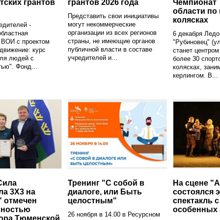
тских грантов
грантов 2026 года
Чемпионат
области по 
Представить свои инициативы
колясках
могут некоммерческие
едителей -
организации из всех регионов
областная
6 декабря Ледо
страны, не имеющие органов
 ВОИ с проектом
"Рубиновец" (ул
публичной власти в составе
движение: курс
станет центром
учредителей и...
ля людей с
более 30 спорт
ью". Фонд...
колясках, зан
керлингом. В...
Сила
Тренинг "С собой в
На сцене "
ла 3X3 на
диалоге, или Быть
состоялся 
" отмечен
целостным"
спектакль с
рностью
особенных 
26 ноября в 14.00 в Ресурсном
ора Тюменской