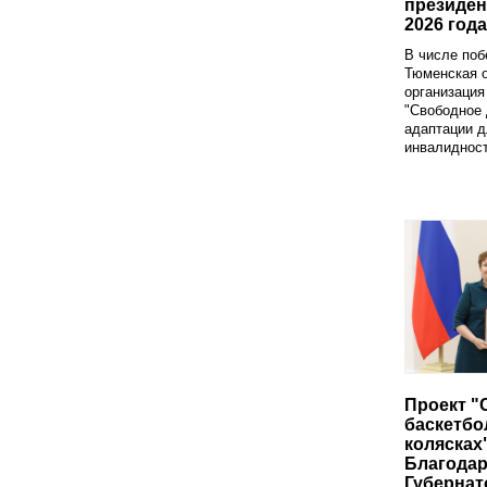
президен
2026 года
В числе поб
Тюменская 
организация
"Свободное 
адаптации д
инвалидност
Проект "
баскетбо
колясках
Благода
Губернат