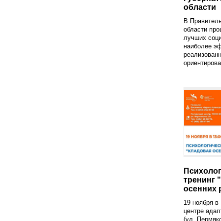
области
В Правител
области пр
лучших соци
наиболее э
реализован
ориентирова
Психолог
тренинг 
осенних 
19 ноября в
центре адап
(ул. Пермяк