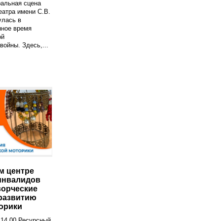
ральная сцена
атра имени С.В.
улась в
нное время
ой
войны. Здесь,...
м центре
инвалидов
ворческие
 развитию
орики
в 14.00 Ресурсный