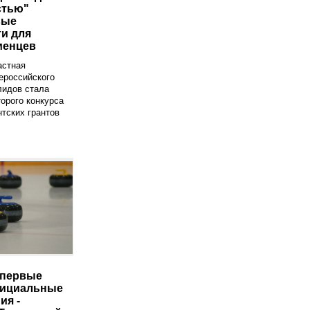
стью"
вые
и для
менцев
астная
ероссийского
лидов стала
орого конкурса
тских грантов
впервые
фициальные
ия -