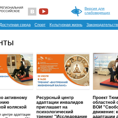
 РЕГИОНАЛЬНАЯ
Версия для
ЕРОССИЙСКОЕ
слабовидящих
Доступная среда
Спорт
Культурная жизнь
Законодательств
нты
по активному
Ресурсный центр
Проект Тюм
анию
адаптации инвалидов
областной 
ой коляской
приглашает на
ВОИ "Своб
психологический
движение: 
 центре адаптации
тренинг "Исследование
адаптации 