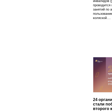
инвалидов (
проводится 
занятий по 
пользовани
коляской....
24 орган
стали по
второго 