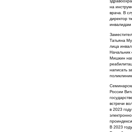
здравоохра
на инструм
врача. В с
директор 
инвалидам 
Заместител
Татьяна Му
лица инвал
Начальник 
Мишкин нап
реабилитац
написать з
поликлиник
Семинарски
России Вит
государств
встречи во
в 2023 год
электронно
проиндекси
В 2023 год