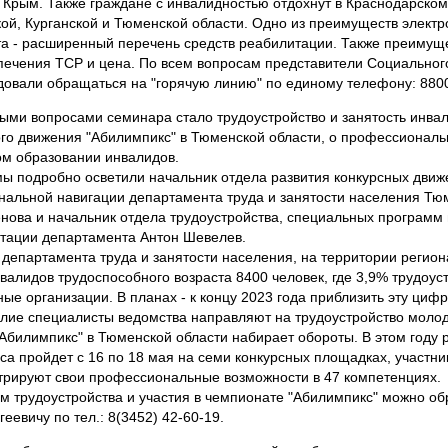
 Крым. Также граждане с инвалидностью отдохнут в Краснодарском
ой, Курганской и Тюменской области. Одно из преимуществ электр
а - расширенный перечень средств реабилитации. Также преимущ
печения ТСР и цена. По всем вопросам представители Социальног
овали обращаться на "горячую линию" по единому телефону: 880
ыми вопросами семинара стало трудоустройство и занятость инвал
го движения "Абилимпикс" в Тюменской области, о профессиональ
м образовании инвалидов.
ы подробно осветили начальник отдела развития конкурсных движ
альной навигации департамента труда и занятости населения Тю
нова и начальник отдела трудоустройства, специальных программ 
тации департамента Антон Шевелев.
департамента труда и занятости населения, на территории регион
нвалидов трудоспособного возраста 8400 человек, где 3,9% трудоус
ые организации. В планах - к концу 2023 года приблизить эту цифр
лие специалисты ведомства направляют на трудоустройство моло
Абилимпикс" в Тюменской области набирает обороты. В этом году
рса пройдет с 16 по 18 мая на семи конкурсных площадках, участни
рируют свои профессиональные возможности в 47 компетенциях.
м трудоустройства и участия в чемпионате "Абилимпикс" можно об
еевичу по тел.: 8(3452) 42-60-19.