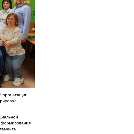
й организации
ерировал
оциальной
и формирования
ртамента