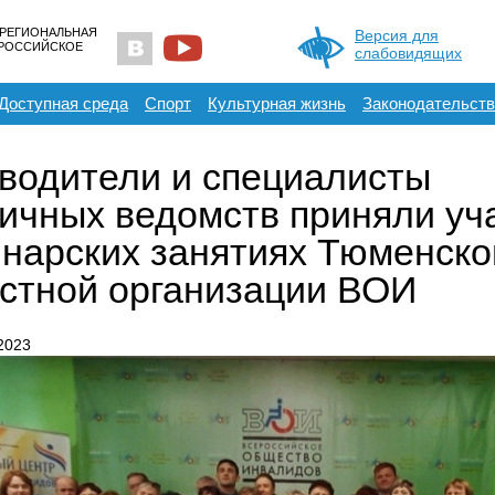
 РЕГИОНАЛЬНАЯ
Версия для
ЕРОССИЙСКОЕ
слабовидящих
Доступная среда
Спорт
Культурная жизнь
Законодательств
водители и специалисты
ичных ведомств приняли уч
нарских занятиях Тюменско
стной организации ВОИ
2023