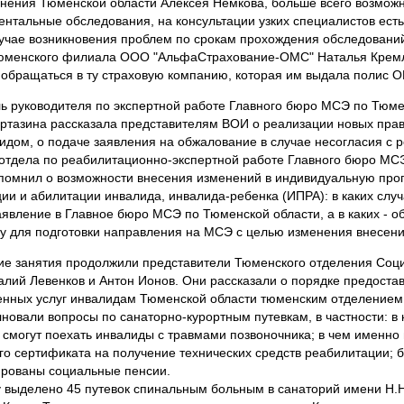
нения Тюменской области Алексея Немкова, больше всего возможн
ентальные обследования, на консультации узких специалистов есть 
лучае возникновения проблем по срокам прохождения обследований
тюменского филиала ООО "АльфаСтрахование-ОМС" Наталья Крем
обращаться в ту страховую компанию, которая им выдала полис 
ь руководителя по экспертной работе Главного бюро МСЭ по Тюме
ртазина рассказала представителям ВОИ о реализации новых пра
идом, о подаче заявления на обжалование в случае несогласия с 
отдела по реабилитационно-экспертной работе Главного бюро МС
омнил о возможности внесения изменений в индивидуальную про
ии и абилитации инвалида, инвалида-ребенка (ИПРА): в каких случ
аявление в Главное бюро МСЭ по Тюменской области, а в каких - о
у для подготовки направления на МСЭ с целью изменения внесени
е занятия продолжили представители Тюменского отделения Соц
алий Левенков и Антон Ионов. Они рассказали о порядке предоста
енных услуг инвалидам Тюменской области тюменским отделением
лновали вопросы по санаторно-курортным путевкам, в частности: в 
у смогут поехать инвалиды с травмами позвоночника; в чем именн
го сертификата на получение технических средств реабилитации; б
рованы социальные пенсии.
у выделено 45 путевок спинальным больным в санаторий имени Н.Н