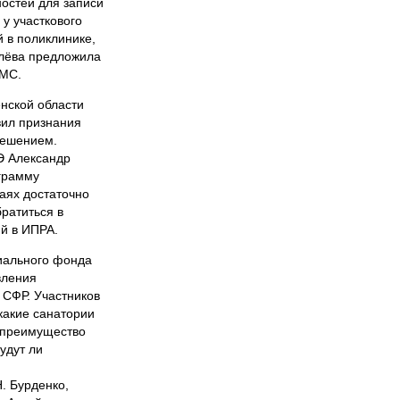
остей для записи
у участкового
 в поликлинике,
лёва предложила
ОМС.
нской области
вил признания
решением.
Э Александр
грамму
аях достаточно
братиться в
й в ИПРА.
иального фонда
вления
 СФР. Участников
какие санатории
о преимущество
удут ли
. Бурденко,