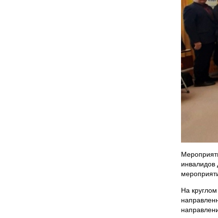
Мероприяти
инвалидов 
мероприяти
На круглом
направленн
направлени