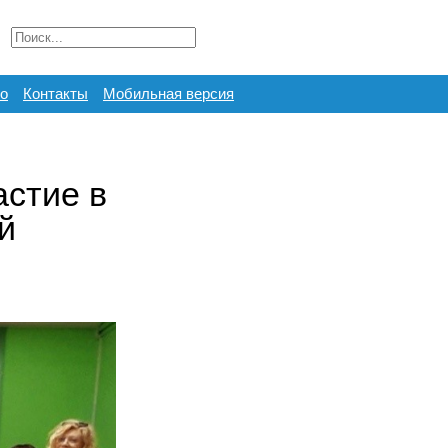
о
Контакты
Мобильная версия
астие в
й