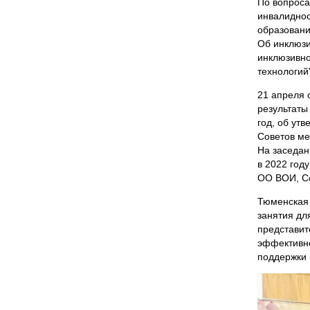
По вопроса
инвалиднос
образовани
Об инклюзи
инклюзивно
технологий
21 апреля 
результаты
год, об ут
Советов ме
На заседан
в 2022 год
ОО ВОИ, С
Тюменская 
занятия дл
представит
эффективн
поддержки 