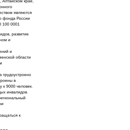
, Алтайском крае,
онного
еством являются
о фонда России
0 100 0001
идов, развитие
ном и
ений и
менской области
и
а трудоустроено
троены в
у к 9000 человек.
дых инвалидов.
 региональный
ки
ращаться к