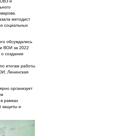
 ОВЗ и
ьного
оварова.
азала методист
 и социальных
ого обсуждались
ии ВОИ за 2022
 о создании
по итогам работы
ОИ, Ленинская
ярно организует
ем
 в рамках
й защиты и