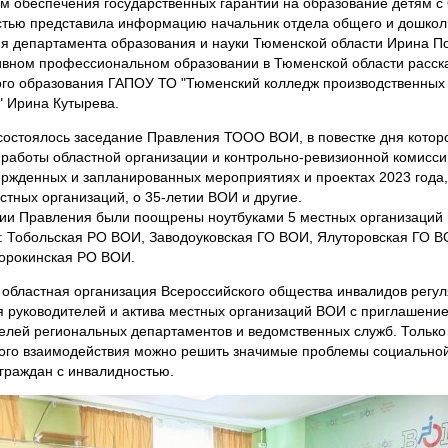
м обеспечения государственных гарантий на образование детям с
тью представила информацию начальник отдела общего и дошкол
я департамента образования и науки Тюменской области Ирина П
вном профессиональном образовании в Тюменской области расск
го образования ГАПОУ ТО "Тюменский колледж производственных
" Ирина Кутырева.
состоялось заседание Правления ТООО ВОИ, в повестке дня котор
 работы областной организации и контрольно-ревизионной комисс
вержденных и запланированных мероприятиях и проектах 2023 года,
стных организаций, о 35-летии ВОИ и другие.
ии Правления были поощрены ноутбуками 5 местных организаций 
у: Тобольская РО ВОИ, Заводоуковская ГО ВОИ, Ялуторовская ГО В
орокинская РО ВОИ.
областная организация Всероссийского общества инвалидов регул
я руководителей и актива местных организаций ВОИ с приглашени
елей региональных департаментов и ведомственных служб. Только
ого взаимодействия можно решить значимые проблемы социально
граждан с инвалидностью.