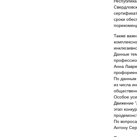
Республика
Свердловск
сертификат
сроки обес
порекоменд
Также важн
комплексно
инклюзивно
Данные тем
профессион
Анна Лавре
профориен
По данным 
из числа и
общественн
Особое уси
Движение "
этап конку
продемонст
По вопроса
Антону Серг