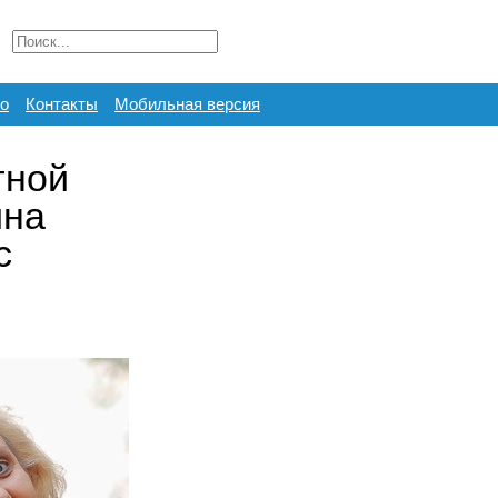
о
Контакты
Мобильная версия
тной
ина
с