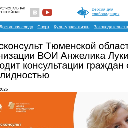
 РЕГИОНАЛЬНАЯ
Версия для
ЕРОССИЙСКОЕ
слабовидящих
Доступная среда
Спорт
Культурная жизнь
Законодательств
консульт Тюменской облас
низации ВОИ Анжелика Лук
одит консультации граждан 
алидностью
 2025