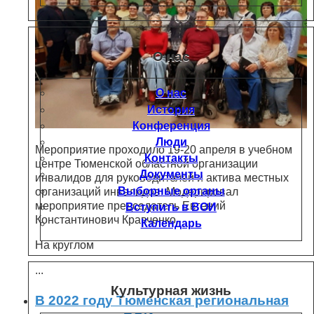
О нас
О нас
История
Конференция
Люди
Мероприятие проходило 19-20 апреля в учебном
Контакты
центре Тюменской областной организации
Документы
инвалидов для руководителей и актива местных
Выборные органы
организаций инвалидов. Модерировал
мероприятие председатель Евгений
Вступить в ВОИ
Константинович Кравченко.
Календарь
На круглом
...
Культурная жизнь
В 2022 году Тюменская региональная