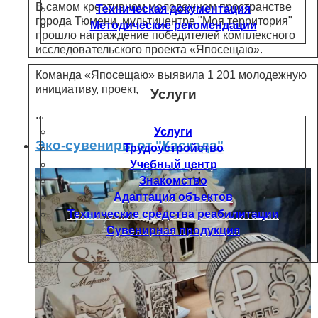
В самом креативном молодежном пространстве
Техническая документация
города Тюмени, мультицентре "Моя территория"
Методические рекомендации
прошло награждение победителей комплексного
исследовательского проекта «Япосещаю».
Команда «Япосещаю» выявила 1 201 молодежную
инициативу, проект,
Услуги
...
Услуги
Эко-сувениры от "Каскада"
Трудоустройство
Учебный центр
Знакомство
Адаптация объектов
Технические средства реабилитации
Сувенирная продукция
Поиск